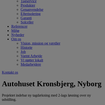
Tagservice
Produkter
Genanvendelse
Efterisolering
Garanti
Solceller
Referencer
Miljø
Nyheder
Om os
Vision, mission og værdier
Historie
Job
Varmt Arbejde
Vi støtter lokalt
Medarbejdere
Kontakt os
Autohuset Kronsbjerg, Nyborg
Projektet indebar ny tagdækning med 2-lags løsning over ny
udstilling.