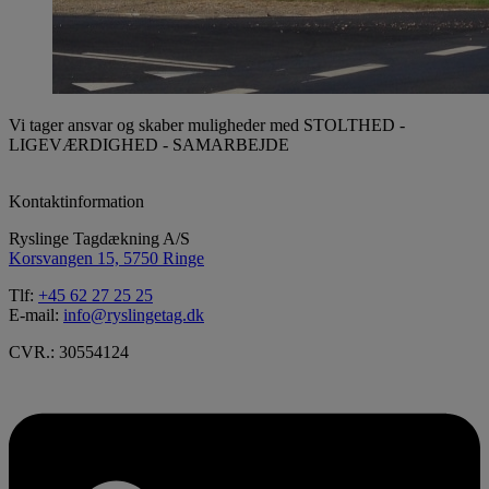
Vi tager ansvar og skaber muligheder med STOLTHED -
LIGEVÆRDIGHED - SAMARBEJDE
Kontaktinformation
Ryslinge Tagdækning A/S
Korsvangen 15, 5750 Ringe
Tlf:
+45 62 27 25 25
E-mail:
info@ryslingetag.dk
CVR.: 30554124