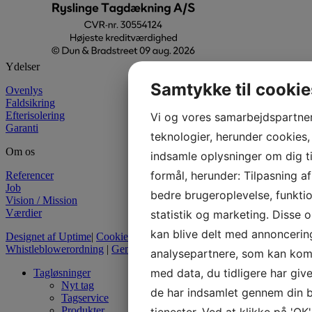
Ydelser
Samtykke til cookie
Ovenlys
Faldsikring
Efterisolering
Vi og vores samarbejdspartne
Garanti
teknologier, herunder cookies, t
Om os
indsamle oplysninger om dig til
formål, herunder: Tilpasning a
Referencer
Job
bedre brugeroplevelse, funktion
Vision / Mission
Værdier
statistik og marketing. Disse 
kan blive delt med annoncerin
Designet af Uptime
|
Cookiepolitik
|
Persondatapolitik
|
Whistleblowerordning
|
Generelle betingelser
analysepartnere, som kan ko
med data, du tidligere har give
Tagløsninger
Nyt tag
de har indsamlet gennem din b
Tagservice
Produkter