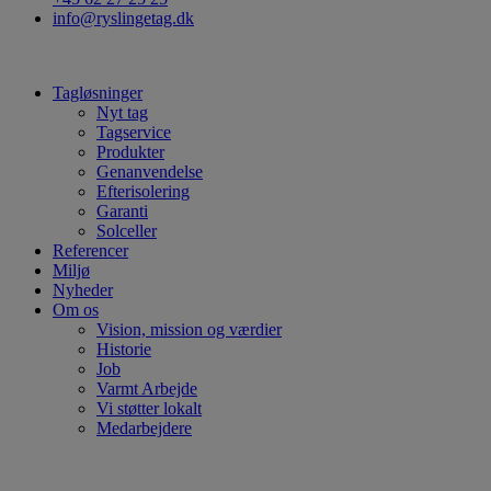
info@ryslingetag.dk
Tagløsninger
Nyt tag
Tagservice
Produkter
Genanvendelse
Efterisolering
Garanti
Solceller
Referencer
Miljø
Nyheder
Om os
Vision, mission og værdier
Historie
Job
Varmt Arbejde
Vi støtter lokalt
Medarbejdere