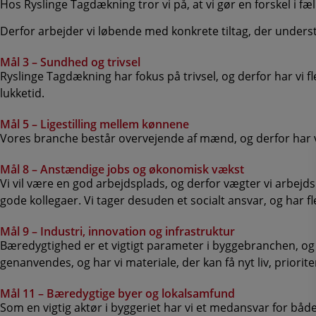
Hos Ryslinge Tagdækning tror vi på, at vi gør en forskel i f
Derfor arbejder vi løbende med konkrete tiltag, der unders
Mål 3 – Sundhed og trivsel
Ryslinge Tagdækning har fokus på trivsel, og derfor har vi f
lukketid.
Mål 5 – Ligestilling mellem kønnene
Vores branche består overvejende af mænd, og derfor har vi s
Mål 8 – Anstændige jobs og økonomisk vækst
Vi vil være en god arbejdsplads, og derfor vægter vi arbej
gode kollegaer. Vi tager desuden et socialt ansvar, og har fle
Mål 9 – Industri, innovation og infrastruktur
Bæredygtighed er et vigtigt parameter i byggebranchen, og
genanvendes, og har vi materiale, der kan få nyt liv, prioriter
Mål 11 – Bæredygtige byer og lokalsamfund
Som en vigtig aktør i byggeriet har vi et medansvar for bå