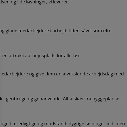
sen og i de løsninger, vi leverer.
e og glade medarbejdere i arbejdstiden såvel som efter
en attraktiv arbejdsplads for alle køn.
res medarbejdere og give dem en afvekslende arbejdsdag med
de, genbruge og genanvende. Alt afskær fra byggepladser
 bringe bæredygtige og modstandsdygtige løsninger ind i den