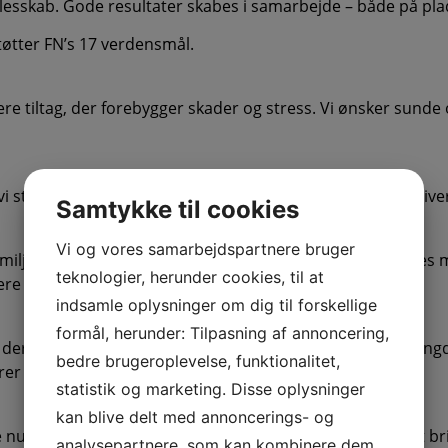
ællesskab. Gode resultater skabes i samarbejde – både på plad
tøtter FN’s 17 verdensmål.
lere tiltag, der forebygger skader og stress. Vi ønsker sund
tort fokus på at skabe ligeværd i vores firma, så det bliver 
Samtykke til cookies
Vi og vores samarbejdspartnere bruger
dsmiljøet højt, ligesom vi tilstræber at kunne udfordre vo
teknologier, herunder cookies, til at
re kollegaer i flexjob eller på nedsat tid.
indsamle oplysninger om dig til forskellige
formål, herunder: Tilpasning af annoncering,
 derfor søger vi hele tiden at nedbringe vores affaldsmæng
bedre brugeroplevelse, funktionalitet,
er vi dette frem for at det bare er affald.
statistik og marketing. Disse oplysninger
kan blive delt med annoncerings- og
de nutidens og fremtidens bygninger. Derfor går vi efter at
analysepartnere, som kan kombinere dem