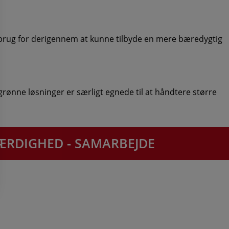
orbrug for derigennem at kunne tilbyde en mere bæredygtig
rønne løsninger er særligt egnede til at håndtere større
EVÆRDIGHED - SAMARBEJDE