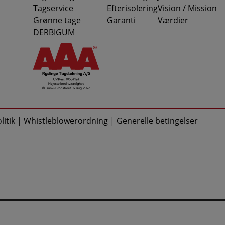
Tagservice
Efterisolering
Vision / Mission
Grønne tage
Garanti
Værdier
DERBIGUM
itik
|
Whistleblowerordning
|
Generelle betingelser