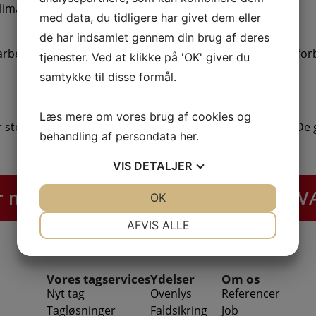
klimaændringer.
med data, du tidligere har givet dem eller
de har indsamlet gennem din brug af deres
arbejder vi kontinuerligt for at reducere vores ressourcef
tjenester. Ved at klikke på 'OK' giver du
samtykke til disse formål.
Læs mere om vores brug af cookies og
er stor modstandskraft overfor både sol og vandmasser. De g
behandling af persondata
her
.
VIS
DETALJER
ber muligheder med STOLTHED - LIG
JA
NEJ
OK
JA
NEJ
NØDVENDIGE
PRÆFERENCER
AFVIS ALLE
JA
NEJ
JA
NEJ
MARKETING
STATISTIK
Vores tagservices
Ydelser
Om os
Nyt tag
Ovenlys
Referencer
Tagløsninger
Faldsikring
Job