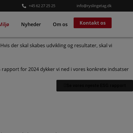
+45 62 27 25 25
info@ryslingetag.dk
Kontakt os
Miljø
Nyheder
Om os
Hvis der skal skabes udvikling og resultater, skal vi
G rapport for 2024 dykker vi ned i vores konkrete indsatser
Se vores nyeste ESG rapport