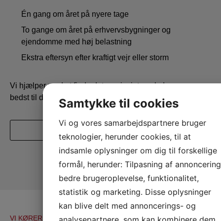
Én gang om året på nyere tage
To gange om året på erhvervsbygninger og
ejendomme med høj belastning
Ekstra eftersyn efter kraftigt vejr eller storm
Vi hjælper med at finde det serviceinterval, der passer
bedst til din ejendom.
Samtykke til cookies
Vi og vores samarbejdspartnere bruger
Tal med en rådgiver
teknologier, herunder cookies, til at
indsamle oplysninger om dig til forskellige
formål, herunder: Tilpasning af annoncering
bedre brugeroplevelse, funktionalitet,
statistik og marketing. Disse oplysninger
kan blive delt med annoncerings- og
VI KØRER I HELE LANDET
analysepartnere, som kan kombinere dem