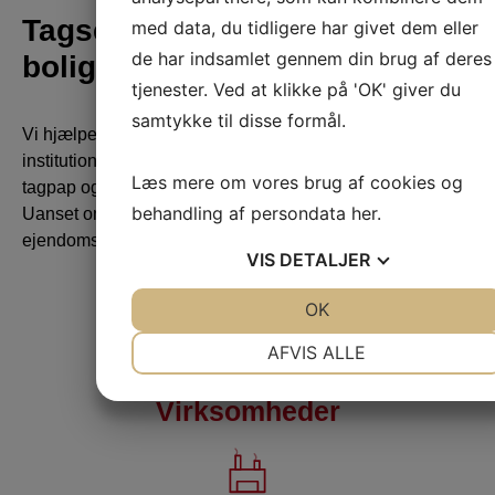
Tagservice til virksomheder,
med data, du tidligere har givet dem eller
de har indsamlet gennem din brug af deres
boligforeninger og private
tjenester. Ved at klikke på 'OK' giver du
samtykke til disse formål.
Vi hjælper virksomheder, boligforeninger, offentlige
institutioner og private boligejere med at vedligeholde
Læs mere om vores brug af cookies og
tagpap og flade tage.
behandling af persondata
her
.
Uanset om du ejer én bygning eller administrerer en større
ejendomsportefølje, tilpasser vi serviceaftalen til dine behov.
VIS
DETALJER
JA
NEJ
OK
JA
NEJ
NØDVENDIGE
PRÆFERENCER
AFVIS ALLE
JA
NEJ
JA
NEJ
Virksomheder
MARKETING
STATISTIK