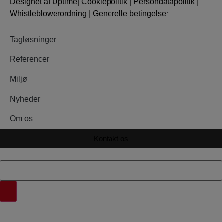
Designet af Uptime
|
Cookiepolitik
|
Persondatapolitik
|
Whistleblowerordning
|
Generelle betingelser
Tagløsninger
Referencer
Miljø
Nyheder
Om os
Kontakt os