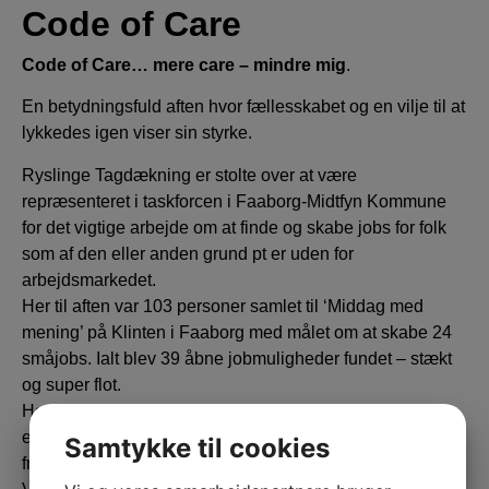
Code of Care
Code of Care… mere care – mindre mig
.
En betydningsfuld aften hvor fællesskabet og en vilje til at
lykkedes igen viser sin styrke.
Ryslinge Tagdækning er stolte over at være
repræsenteret i taskforcen i Faaborg-Midtfyn Kommune
for det vigtige arbejde om at finde og skabe jobs for folk
som af den eller anden grund pt er uden for
arbejdsmarkedet.
Her til aften var 103 personer samlet til ‘Middag med
mening’ på Klinten i Faaborg med målet om at skabe 24
småjobs. Ialt blev 39 åbne jobmuligheder fundet – stækt
og super flot.
Hos os selv blev det til en mulighed for evt at skabe et
eller flere småjobs som kan bidrage til at ‘handle ind, lave
Samtykke til cookies
frokost, rengøring på kontor, tilbudsbehandling mm’.