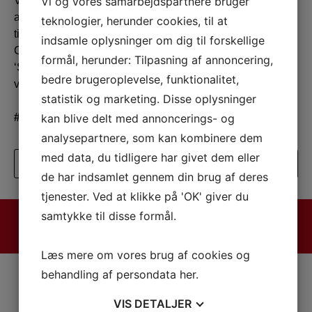
Vi og vores samarbejdspartnere bruger
Vi er i alle tilfælde blevet endnu mere inspireret til fortsat
at tænke jobs på en helt anden måde, og som kan frigive
teknologier, herunder cookies, til at
tid til udførsel af kerneopgaven i forretningen.
indsamle oplysninger om dig til forskellige
Code of Care kombineret med vores egne værdier
formål, herunder: Tilpasning af annoncering,
‘Stolthed – Ligeværdighed – Samarbejde’ – ja, det giver
bedre brugeroplevelse, funktionalitet,
vildt god mening.
statistik og marketing. Disse oplysninger
kan blive delt med annoncerings- og
#codeofcare
#fmk
analysepartnere, som kan kombinere dem
med data, du tidligere har givet dem eller
Se alle nyheder
de har indsamlet gennem din brug af deres
tjenester. Ved at klikke på 'OK' giver du
samtykke til disse formål.
Vi tager ansvar og skaber muligheder med STOLTHED -
LIGEVÆRDIGHED - SAMARBEJDE
Læs mere om vores brug af cookies og
behandling af persondata
her
.
VIS
DETALJER