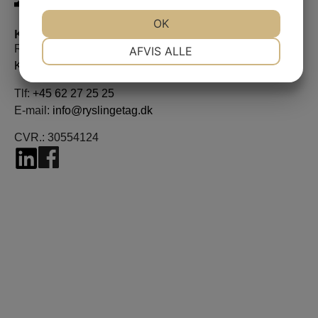
JA
NEJ
OK
JA
NEJ
Kontaktinformation
NØDVENDIGE
PRÆFERENCER
Ryslinge Tagdækning A/S
AFVIS ALLE
Korsvangen 15, 5750 Ringe
JA
NEJ
JA
NEJ
Tlf:
+45 62 27 25 25
MARKETING
STATISTIK
E-mail:
info@ryslingetag.dk
CVR.: 30554124