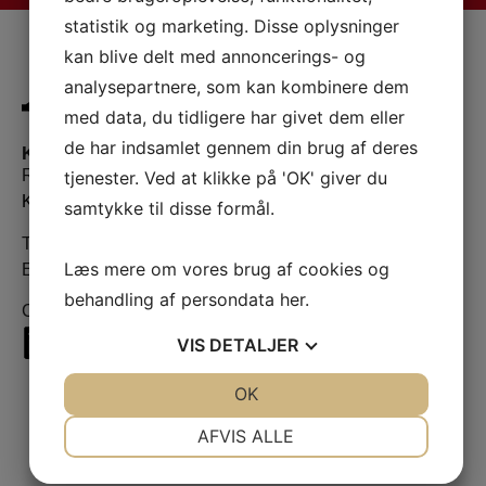
statistik og marketing. Disse oplysninger
kan blive delt med annoncerings- og
analysepartnere, som kan kombinere dem
med data, du tidligere har givet dem eller
de har indsamlet gennem din brug af deres
Kontaktinformation
Ryslinge Tagdækning A/S
tjenester. Ved at klikke på 'OK' giver du
Korsvangen 15, 5750 Ringe
samtykke til disse formål.
Tlf:
+45 62 27 25 25
Læs mere om vores brug af cookies og
E-mail:
info@ryslingetag.dk
behandling af persondata
her
.
CVR.: 30554124
VIS
DETALJER
JA
NEJ
OK
JA
NEJ
NØDVENDIGE
PRÆFERENCER
AFVIS ALLE
JA
NEJ
JA
NEJ