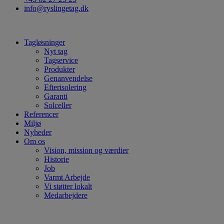
info@ryslingetag.dk
Tagløsninger
Nyt tag
Tagservice
Produkter
Genanvendelse
Efterisolering
Garanti
Solceller
Referencer
Miljø
Nyheder
Om os
Vision, mission og værdier
Historie
Job
Varmt Arbejde
Vi støtter lokalt
Medarbejdere