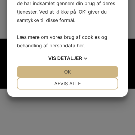
de har indsamlet gennem din brug af deres
tjenester. Ved at klikke på 'OK' giver du
samtykke til disse formål.
Læs mere om vores brug af cookies og
behandling af persondata
her
.
VIS
DETALJER
JA
NEJ
OK
JA
NEJ
NØDVENDIGE
PRÆFERENCER
AFVIS ALLE
JA
NEJ
JA
NEJ
MARKETING
STATISTIK