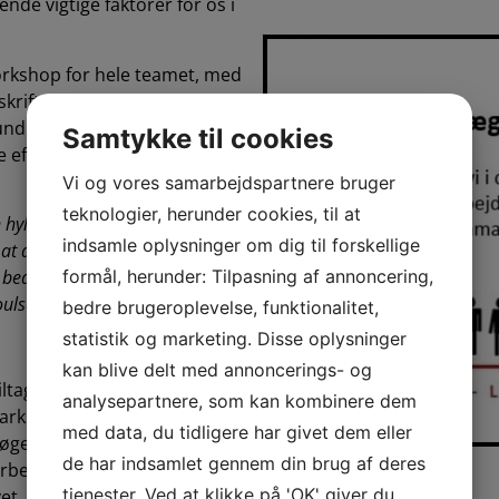
de vigtige faktorer for os i
workshop for hele teamet, med
kriften ‘YES, det er mandag!’.
Sundhedsdag (uge 41), med
Samtykke til cookies
de eftermiddagen har vi allieret
Vi og vores samarbejdspartnere bruger
teknologier, herunder cookies, til at
an hylde sammenholdet og
indsamle oplysninger om dig til forskellige
 at drøfte de svære ting, som vi
formål, herunder: Tilpasning af annoncering,
bedre til at kunne støtte
oulsen.
bedre brugeroplevelse, funktionalitet,
statistik og marketing. Disse oplysninger
kan blive delt med annoncerings- og
ag fra Velliv Foreningen, der
analysepartnere, som kan kombinere dem
marks Mentale Sundhedsdag
med data, du tidligere har givet dem eller
øge om 10.000 kr. til et event
de har indsamlet gennem din brug af deres
 arbejdspladsen og skabe
tjenester. Ved at klikke på 'OK' giver du
et. Ansøgningsfristen for