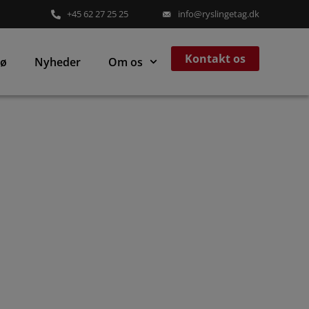
+45 62 27 25 25
info@ryslingetag.dk
Kontakt os
jø
Nyheder
Om os