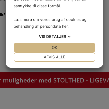
samtykke til disse formål.
dk/
Læs mere om vores brug af cookies og
behandling af persondata
her
.
Se alle nyheder
VIS
DETALJER
JA
NEJ
OK
JA
NEJ
NØDVENDIGE
PRÆFERENCER
AFVIS ALLE
JA
NEJ
JA
NEJ
MARKETING
STATISTIK
ber muligheder med STOLTHED - LIG