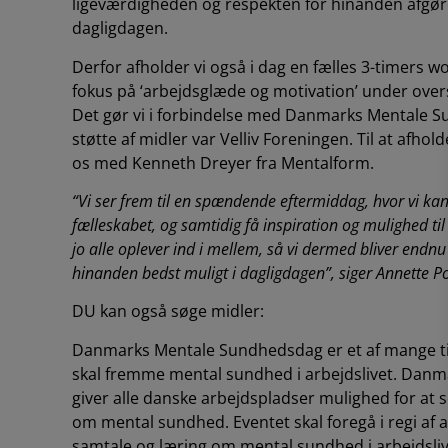
ligeværdigheden og respekten for hinanden afgøren
dagligdagen.
Derfor afholder vi også i dag en fælles 3-timers 
fokus på ‘arbejdsglæde og motivation’ under overs
Det gør vi i forbindelse med Danmarks Mentale 
støtte af midler var Velliv Foreningen. Til at afhol
os med Kenneth Dreyer fra
Mentalform
.
“Vi ser frem til en spændende eftermiddag, hvor vi k
fælleskabet, og samtidig få inspiration og mulighed til
jo alle oplever ind i mellem, så vi dermed bliver endnu 
hinanden bedst muligt i dagligdagen”, siger Annette P
DU kan også søge midler:
Danmarks Mentale Sundhedsdag er et af mange tilt
skal fremme mental sundhed i arbejdslivet. Dan
giver alle danske arbejdspladser mulighed for at s
om mental sundhed. Eventet skal foregå i regi af
samtale og læring om mental sundhed i arbejdsliv