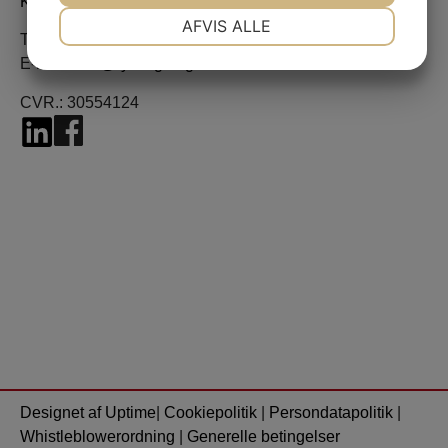
Korsvangen 15, 5750 Ringe
NØDVENDIGE
PRÆFERENCER
AFVIS ALLE
Tlf:
+45 62 27 25 25
JA
NEJ
JA
NEJ
E-mail:
info@ryslingetag.dk
MARKETING
STATISTIK
CVR.: 30554124
Designet af Uptime
|
Cookiepolitik
|
Persondatapolitik
|
Whistleblowerordning
|
Generelle betingelser