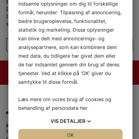
Bønnelykke El, Gela Wood Design, Work System
indsamle oplysninger om dig til forskellige
Danmark, Jevith, Brevis Forsikringsmæglere, MM
formål, herunder: Tilpasning af annoncering,
Stilladser og Kosan Gascenter Fyn for deres uundværlige
bedre brugeroplevelse, funktionalitet,
støtte.
statistik og marketing. Disse oplysninger
kan blive delt med annoncerings- og
Se alle nyheder
analysepartnere, som kan kombinere dem
med data, du tidligere har givet dem eller
de har indsamlet gennem din brug af deres
Vi tager ansvar og skaber muligheder med STOLTHED -
tjenester. Ved at klikke på 'OK' giver du
LIGEVÆRDIGHED - SAMARBEJDE
samtykke til disse formål.
Læs mere om vores brug af cookies og
behandling af persondata
her
.
VIS
DETALJER
Kontaktinformation
Ryslinge Tagdækning A/S
JA
NEJ
OK
JA
NEJ